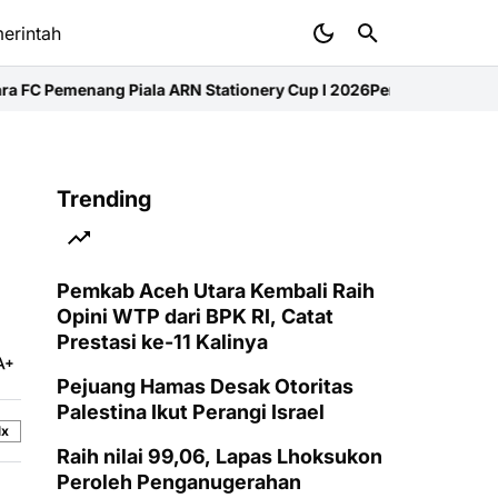
erintah
la ARN Stationery Cup I 2026
Pemkab Aceh Utara Kembali Raih Opin
Trending
Pemkab Aceh Utara Kembali Raih
Opini WTP dari BPK RI, Catat
Prestasi ke-11 Kalinya
Pejuang Hamas Desak Otoritas
Palestina Ikut Perangi Israel
1x
Raih nilai 99,06, Lapas Lhoksukon
Peroleh Penganugerahan