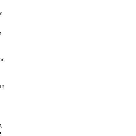
an
n
an
an
h,
n