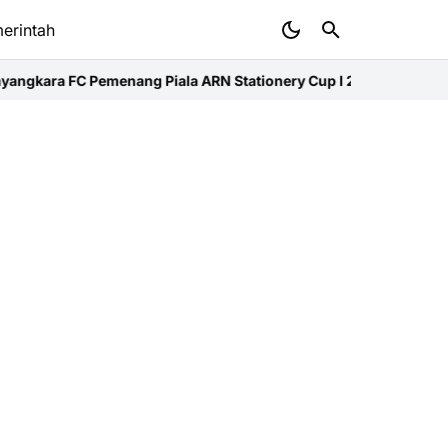
erintah
gkara FC Pemenang Piala ARN Stationery Cup I 2026
Pemkab Aceh 