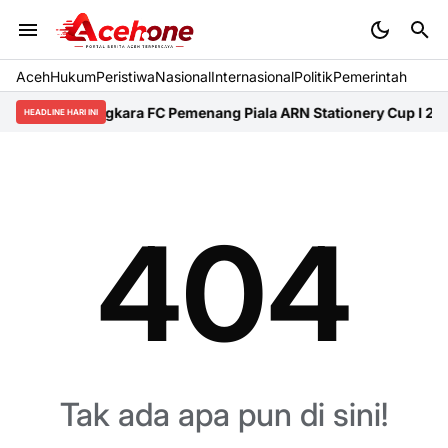
Aceh
Hukum
Peristiwa
Nasional
Internasional
Politik
Pemerintah
Bhayangkara FC Pemenang Piala ARN Stationery Cup I 202
HEADLINE HARI INI
404
Tak ada apa pun di sini!