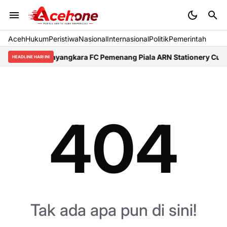
Aceh
Hukum
Peristiwa
Nasional
Internasional
Politik
Pemerintah
Bhayangkara FC Pemenang Piala ARN Stationery Cup I
HEADLINE HARI INI
404
Tak ada apa pun di sini!