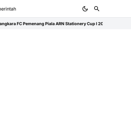
erintah
ara FC Pemenang Piala ARN Stationery Cup I 2026
Pemkab Aceh Ut