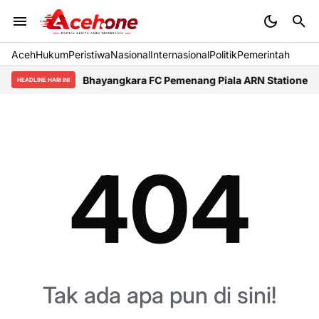
Aceh
Hukum
Peristiwa
Nasional
Internasional
Politik
Pemerintah
Bhayangkara FC Pemenang Piala ARN Stationery 
HEADLINE HARI INI
404
Tak ada apa pun di sini!