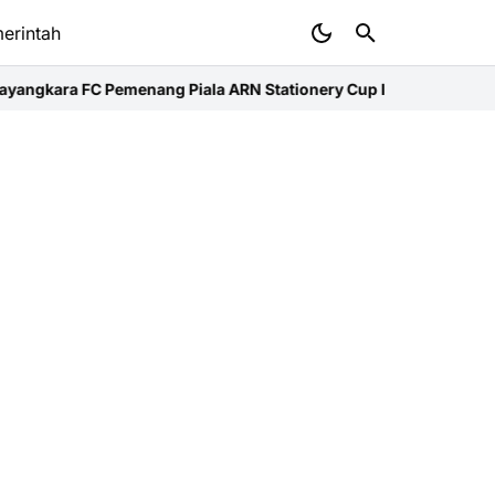
erintah
ngkara FC Pemenang Piala ARN Stationery Cup I 2026
Pemkab Aceh