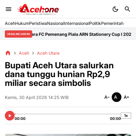
Aceh
Hukum
Peristiwa
Nasional
Internasional
Politik
Pemerintah
hayangkara FC Pemenang Piala ARN Stationery Cup I 2026
Pemkab
HEADLINE HARI INI
Aceh
Aceh Utara
Bupati Aceh Utara salurkan
dana tunggu hunian Rp2,9
miliar secara simbolis
Kamis, 30 April 2026 14:25 WIB
1x
00:00
00:00